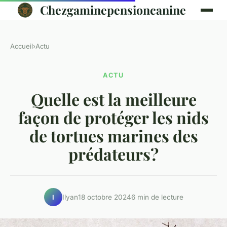
Chezgaminepensioncanine
Accueil
›
Actu
ACTU
Quelle est la meilleure
façon de protéger les nids
de tortues marines des
prédateurs?
Ilyan
18 octobre 2024
6 min de lecture
I