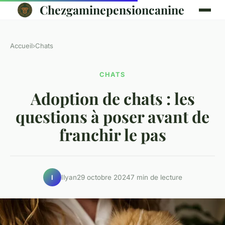
Chezgaminepensioncanine
Accueil
›
Chats
CHATS
Adoption de chats : les
questions à poser avant de
franchir le pas
Ilyan
29 octobre 2024
7 min de lecture
I