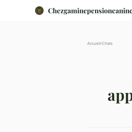
Chezgaminepensioncanin
Accueil
›
Chats
app