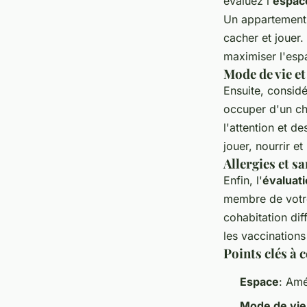
évaluez l'
espac
Un appartement 
cacher et jouer
maximiser l'espa
Mode de vie e
Ensuite, consid
occuper d'un ch
l'attention et 
jouer, nourrir et 
Allergies et sa
Enfin, l'
évaluati
membre de votre 
cohabitation dif
les vaccinations
Points clés à 
Espace
: Amé
Mode de vie