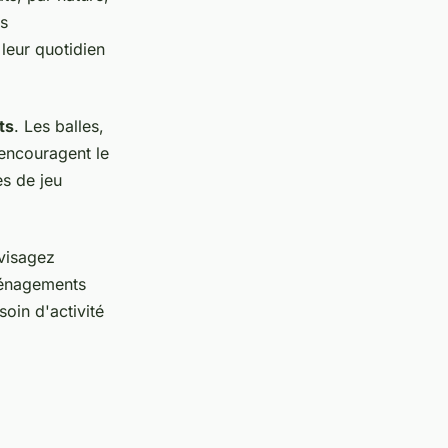
es
 leur quotidien
ts
. Les balles,
s encouragent le
es de jeu
visagez
ménagements
soin d'activité