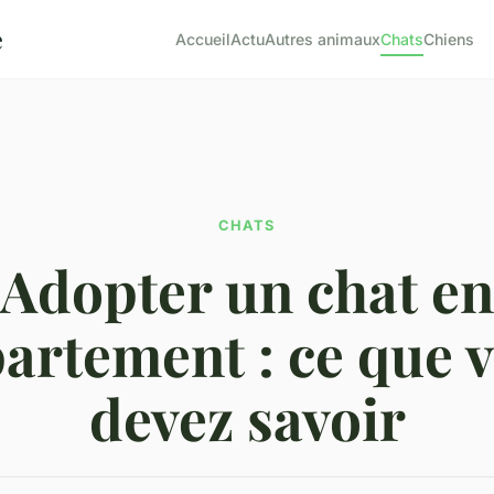
e
Accueil
Actu
Autres animaux
Chats
Chiens
CHATS
Adopter un chat en
artement : ce que 
devez savoir