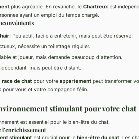
ment
plus agréable. En revanche, le
Chartreux
est indépend
rsonnes ayant un emploi du temps chargé.
inconvénients
hair
: Peu actif, facile à entretenir, mais peut être réservé.
ctueux, nécessite un toilettage régulier.
iable et joueur, mais demande beaucoup d'attention.
Indépendant, mais peut être distant.
e
race de chat
pour votre
appartement
peut transformer vo
x pour vous et votre compagnon félin.
nvironnement stimulant pour votre chat
onnement est essentiel pour le bien-être du chat.
 l'enrichissement
nt stimulant
est crucial pour le
bien-être du chat
. Les ch