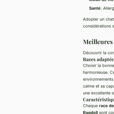
Santé
: Aller
Adopter un chat
considérations 
Meilleures
Découvrir la com
Races adaptée
Choisir la bonn
harmonieuse. C
environnements 
calme et sa cap
une excellente o
Caractéristi
Chaque
race de
Ragdoll
sont con