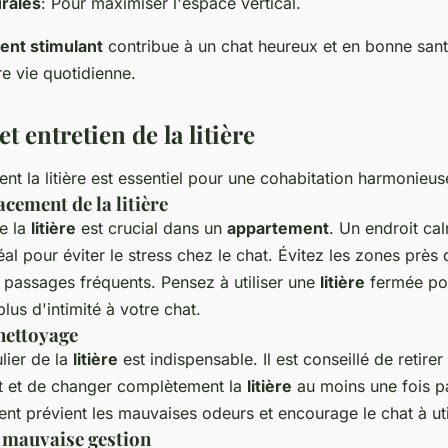
rales
: Pour maximiser l'espace vertical.
nt stimulant
contribue à un chat heureux et en bonne sant
re vie quotidienne.
t entretien de la litière
nt la litière est essentiel pour une cohabitation harmonieus
cement de la litière
e la
litière
est crucial dans un
appartement
. Un endroit ca
éal pour éviter le stress chez le chat. Évitez les zones près
 passages fréquents. Pensez à utiliser une
litière
fermée pou
plus d'intimité à votre chat.
nettoyage
lier de la
litière
est indispensable. Il est conseillé de retire
t et de changer complètement la
litière
au moins une fois p
nt prévient les mauvaises odeurs et encourage le chat à uti
 mauvaise gestion