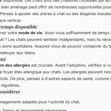
e
disponible. Les chats sont des créatures curieuses qui aim
bien aménagé peut offrir de nombreuses opportunités pour
. Pensez à ajouter des arbres à chat ou des étagères murale
ce vertical.
t temps disponible
érez votre
mode de vie
. Avez-vous suffisamment de temps
at ? Les chats peuvent sembler indépendants, mais ils néce
des soins quotidiens. Assurez-vous de pouvoir consacrer du 
nettoyer leur litière.
nté
on des allergies
est cruciale. Avant l'adoption, vérifiez si 
foyer êtes allergique aux chats. Les allergies peuvent rend
ficile. De plus, pensez à d'autres aspects de santé, comme la
 régulières.
considérer
nagements adaptés pour l'activité du chat.
: Temps et engagement nécessaires.