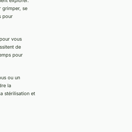
ent explorer.
 grimper, se
s pour
 pour vous
ssitent de
temps pour
vous ou un
re la
 stérilisation et