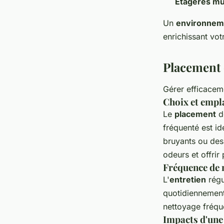
Étagères mu
Un
environneme
enrichissant vot
Placement e
Gérer efficaceme
Choix et empla
Le
placement
d
fréquenté est id
bruyants ou des
odeurs et offrir 
Fréquence de 
L'
entretien
régu
quotidiennemen
nettoyage fréque
Impacts d'une