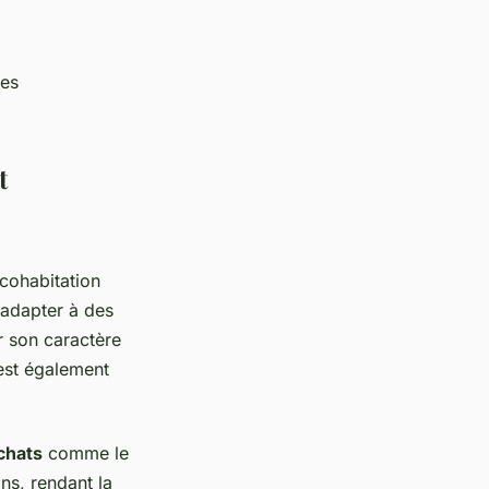
ces
t
 cohabitation
'adapter à des
r son caractère
st également
chats
comme le
ns, rendant la