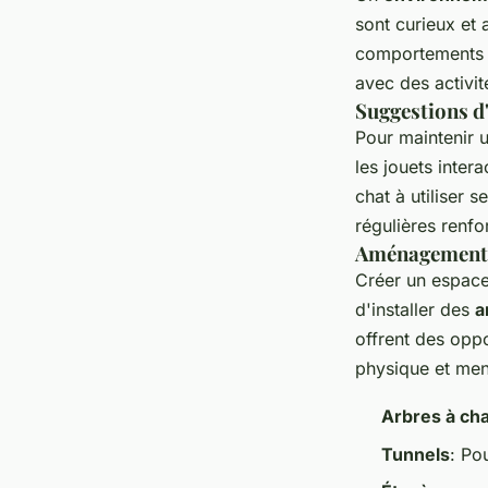
sont curieux et 
comportements in
avec des activité
Suggestions d'
Pour maintenir 
les jouets intera
chat à utiliser 
régulières renfo
Aménagements 
Créer un espace 
d'installer des
a
offrent des oppo
physique et men
Arbres à cha
Tunnels
: Po